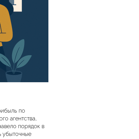
рибыль по
го агентства,
авело порядок в
ь убыточные