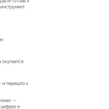
удьте готовы к
 инструмент
м.
а окупается
— и перешло к
бизнес —
 цифрах и