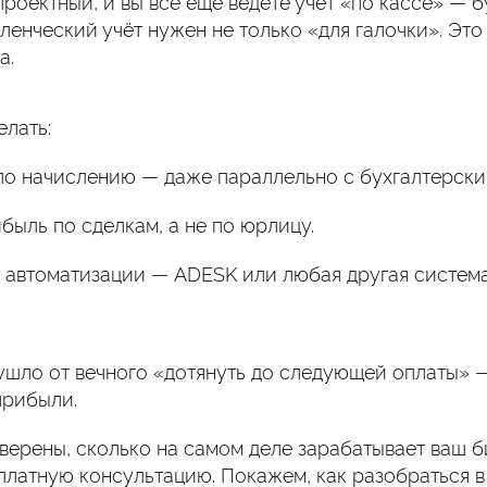
роектный, и вы всё ещё ведете учёт «по кассе» — б
ленческий учёт нужен не только «для галочки». Это
а.
елать:
 по начислению — даже параллельно с бухгалтерски
быль по сделкам, а не по юрлицу.
а автоматизации — ADESK или любая другая систем
 ушло от вечного «дотянуть до следующей оплаты» 
прибыли.
уверены, сколько на самом деле зарабатывает ваш 
платную консультацию. Покажем, как разобраться в