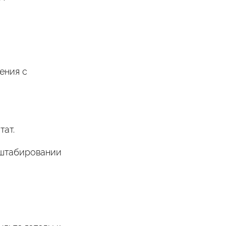
ения с
тат.
сштабировании