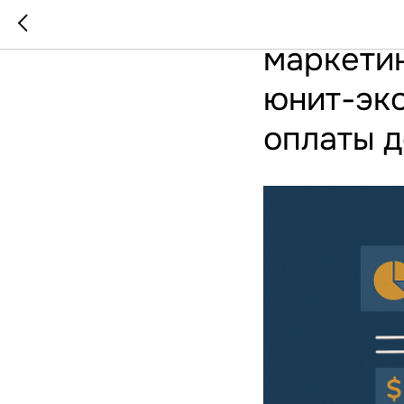
Как упра
маркетин
юнит-эко
оплаты д