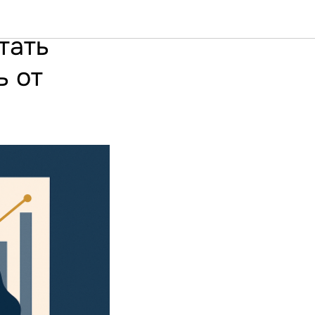
тать
ь от