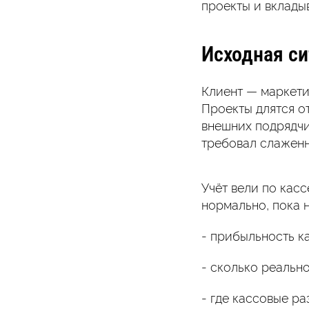
проекты и вкладыв
Исходная си
Клиент — маркети
Проекты длятся о
внешних подрядчи
требовал слаженн
Учёт вели по касс
нормально, пока 
- прибыльность к
- сколько реально
- где кассовые р