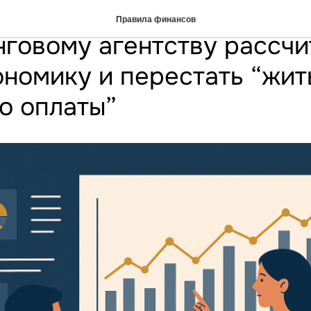
вленческий учёт помог
Правила финансов
говому агентству рассчи
номику и перестать “жит
о оплаты”